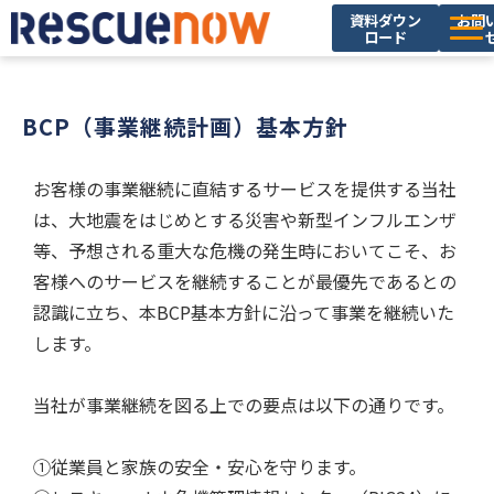
資料ダウン
お問
ロード
サービス
BCP（事業継続計画）基本方針
導入実績
セミナー・イベント
お客様の事業継続に直結するサービスを提供する当社
ブログ
は、大地震をはじめとする災害や新型インフルエンザ
等、予想される重大な危機の発生時においてこそ、お
お役立ち資料
客様へのサービスを継続することが最優先であるとの
ニュース
認識に立ち、本BCP基本方針に沿って事業を継続いた
します。
企業情報
採用情報
当社が事業継続を図る上での要点は以下の通りです。
①従業員と家族の安全・安心を守ります。