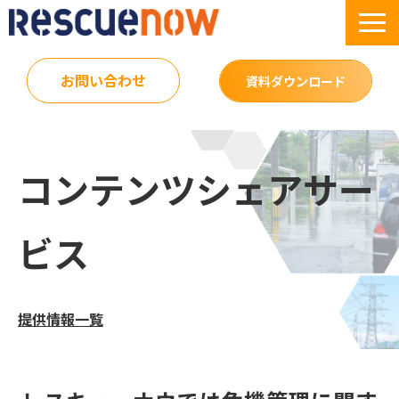
お問い合わせ
資料ダウンロード
サービス
コンテンツシェアサー
導入実績
セミナー・イベント
ビス
ブログ
お役立ち資料
ニュース
提供情報一覧
企業情報
採用情報