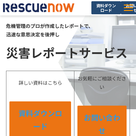
資料ダウン
お問
ロード
サービス
危機管理のプロが作成したレポートで、
迅速な意思決定を後押し
導入実績
セミナー・イベント
災害レポートサービス
ブログ
お役立ち資料
お気軽にご相談くださ
詳しい資料はこちら
ニュース
い
企業情報
採用情報
資料ダウンロ
お問い合わ
ード
せ