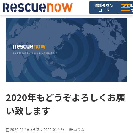
資料ダウン
お問
ロード
サービス
導入実績
セミナー・イベント
ブログ
お役立ち資料
ニュース
企業情報
2020年もどうぞよろしくお願
採用情報
い致します
2020-01-10
（更新：
2022-01-12
）
コラム