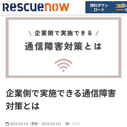
資料ダウン
お問
ロード
サービス
導入実績
セミナー・イベント
ブログ
お役立ち資料
ニュース
企業情報
企業側で実施できる通信障害
採用情報
対策とは
2023-03-14
（更新：
2023-03-15
）
ブログ