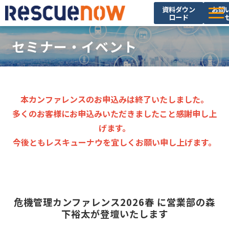
資料ダウン
お問
ロード
サービス
 セミナー・イベント
導入実績
セミナー・イベント
ブログ
本カンファレンスのお申込みは終了いたしました。
多くのお客様にお申込みいただきましたこと感謝申し上
お役立ち資料
げます。
ニュース
今後ともレスキューナウを宜しくお願い申し上げます。
企業情報
採用情報
危機管理カンファレンス2026春 に営業部の森
下裕太が登壇いたします