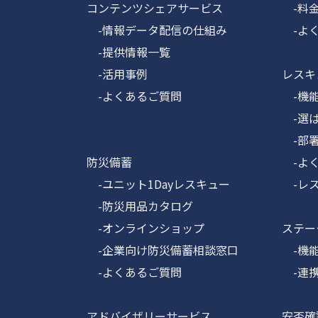
コンテンツシェアサービス
-料
-情報データ配信の仕組み
-よく
-提供情報一覧
-活用事例
レスキュ
-よくあるご質問
-機能
-選ば
-部署
防災備蓄
-よく
-ユニット1Dayレスキュー
-レス
-防災用品カタログ
-オンラインショップ
ステータ
-企業向け防災備蓄相談窓口
-機
-よくあるご質問
-連携
アドバイザリーサービス
安否確