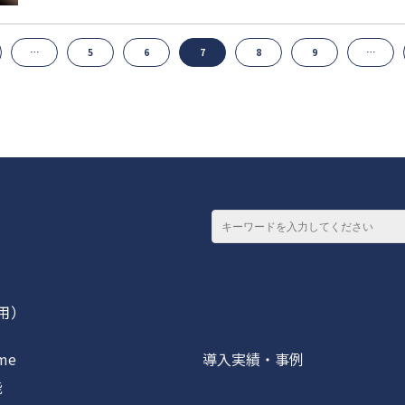
…
5
6
7
8
9
…
専用）
me
導入実績・事例
能