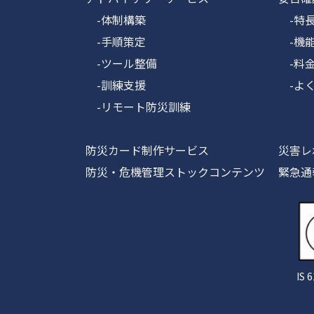
-体制構築
-特
-手順策定
-機
-ツール整備
-料金
-訓練支援
-よく
-リモート防災訓練
防災カード制作サービス
災害レ
防災・危機管理ストックコンテンツ
緊急通
IS 