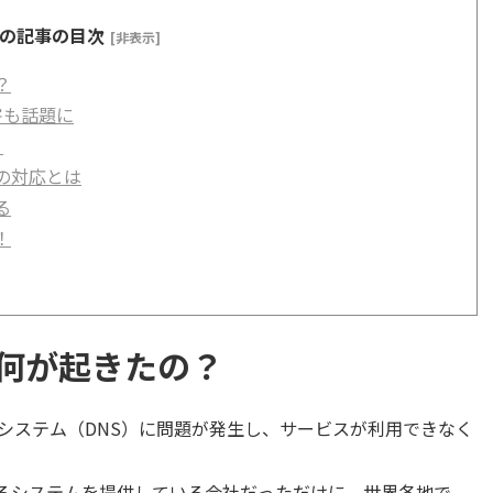
の記事の目次
[非表示]
？
害も話題に
？
の対応とは
る
！
何が起きたの？
システム（DNS）に問題が発生し、サービスが利用できなく
するシステムを提供している会社だっただけに、世界各地で