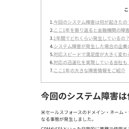
こ
1.
今回のシステム障害は何が起きたの
2.
ここ1年を振り返ると金融機関の障
3.
1年間でどれくらい発生しているの
4.
システム障害が発生した場合の企業
5.
対応スピードで満足度が大きく変わ
6.
対応の迅速化を実現している会社も
7.
ここ1年の大きな障害情報をご紹介
今回のシステム障害は
米セールスフォースのドメイン・ネーム・
なる事態が発生しました。
CRMやSFAといった日常的に業務で使用