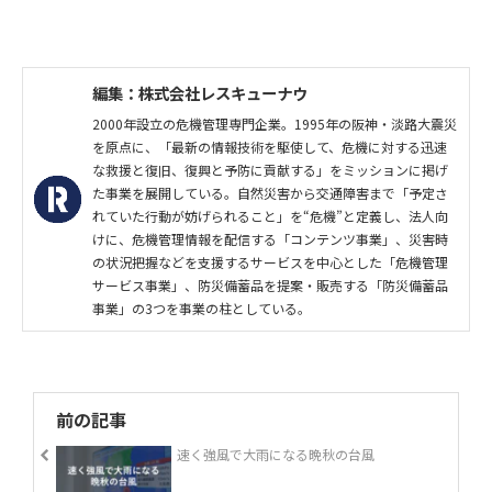
編集：株式会社レスキューナウ
2000年設立の危機管理専門企業。1995年の阪神・淡路大震災
を原点に、「最新の情報技術を駆使して、危機に対する迅速
な救援と復旧、復興と予防に貢献する」をミッションに掲げ
た事業を展開している。自然災害から交通障害まで「予定さ
れていた行動が妨げられること」を“危機”と定義し、法人向
けに、危機管理情報を配信する「コンテンツ事業」、災害時
の状況把握などを支援するサービスを中心とした「危機管理
サービス事業」、防災備蓄品を提案・販売する「防災備蓄品
事業」の3つを事業の柱としている。
前の記事
速く強風で大雨になる晩秋の台風