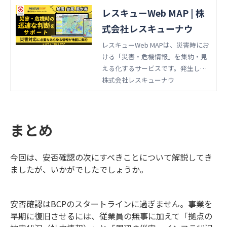
レスキューWeb MAP | 株
式会社レスキューナウ
レスキューWeb MAPは、災害時にお
ける「災害・危機情報」を集約・見
える化するサービスです。発生した
災害や危機が自社に影響するのか、
株式会社レスキューナウ
一目で分かります。ごく僅かな時間
で、発生エリアと自社関係先を突き
合わせ、対象の抽出が可能です。
まとめ
今回は、安否確認の次にすべきことについて解説してき
ましたが、いかがでしたでしょうか。
安否確認はBCPのスタートラインに過ぎません。事業を
早期に復旧させるには、従業員の無事に加えて「拠点の