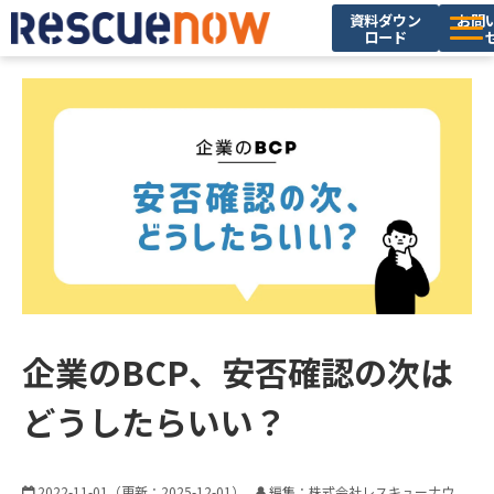
資料ダウン
お問
ロード
サービス
導入実績
セミナー・イベント
ブログ
お役立ち資料
ニュース
企業情報
企業のBCP、安否確認の次は
採用情報
どうしたらいい？
2022-11-01
（更新：
2025-12-01
）
編集：株式会社レスキューナウ