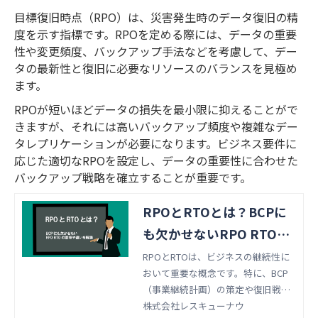
目標復旧時点（RPO）は、災害発生時のデータ復旧の精
度を示す指標です。RPOを定める際には、データの重要
性や変更頻度、バックアップ手法などを考慮して、デー
タの最新性と復旧に必要なリソースのバランスを見極め
ます。
RPOが短いほどデータの損失を最小限に抑えることがで
きますが、それには高いバックアップ頻度や複雑なデー
タレプリケーションが必要になります。ビジネス要件に
応じた適切なRPOを設定し、データの重要性に合わせた
バックアップ戦略を確立することが重要です。
RPOとRTOとは？BCPに
も欠かせないRPO RTOの
意味や違いを解説
RPOとRTOは、ビジネスの継続性に
おいて重要な概念です。特に、BCP
（事業継続計画）の策定や復旧戦略
の構築においては欠かせない要素と
株式会社レスキューナウ