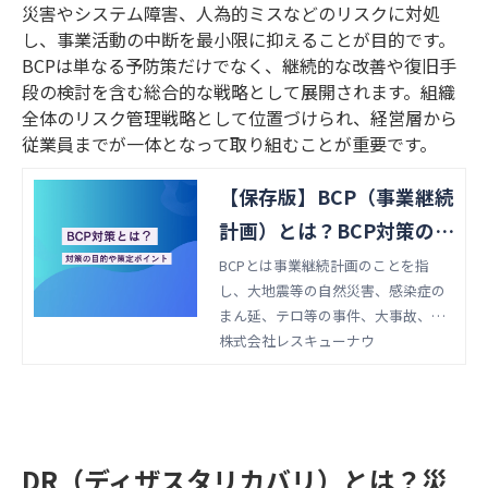
災害やシステム障害、人為的ミスなどのリスクに対処
し、事業活動の中断を最小限に抑えることが目的です。
BCPは単なる予防策だけでなく、継続的な改善や復旧手
段の検討を含む総合的な戦略として展開されます。組織
全体のリスク管理戦略として位置づけられ、経営層から
従業員までが一体となって取り組むことが重要です。
【保存版】BCP（事業継続
計画）とは？BCP対策の目
的や策定・運用の手順
BCPとは事業継続計画のことを指
し、大地震等の自然災害、感染症の
まん延、テロ等の事件、大事故、サ
プライチェーン（供給網）の途絶、
株式会社レスキューナウ
突発的な経営環境の変化など、不測
の事態が発生する リスクから、企業
の重要な業務を保護し続けるための
計画です。
DR（ディザスタリカバリ）とは？災