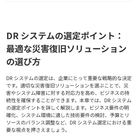
なっています。しかし、これらの用
語について混乱している方も多いか
もしれません。 この記事では、RPO
とRTOの違いや意味に加えて、具体
的な適用例や短縮方法についても取
DR システムの選定ポイント：
り上げます。また、RPOとRTOが時
間の経過とともにどのように発展す
最適な災害復旧ソリューション
るのかや、BCPの策定においてなぜR
の選び方
POとRTOが重要なのかについても詳
しく解説します。 RPOとRTOの理解
は、ビジネスの継続性を確保する上
DR システムの選定は、企業にとって重要な戦略的な決定
で不可欠です。ぜひこの記事を通じ
です。適切な災害復旧ソリューションを選ぶことで、災
て、RPOとRTOの意味や違いを明確
害やシステム障害に対する対応力を高め、ビジネスの持
にし、BCPの重要性を理解していた
続性を確保することができます。本章では、DR システム
だければと思います。
の選定ポイントを詳しく解説します。ビジネス要件の明
確化、システム環境に適した技術要件の検討、予算とリ
ソースのバランス調整など、DR システム選定における重
要な視点を押さえましょう。