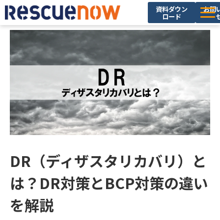
資料ダウン
お問
ロード
サービス
導入実績
セミナー・イベント
ブログ
お役立ち資料
ニュース
企業情報
DR（ディザスタリカバリ）と
採用情報
は？DR対策とBCP対策の違い
を解説