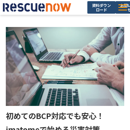
資料ダウン
お問
ロード
サービス
導入実績
セミナー・イベント
ブログ
お役立ち資料
ニュース
企業情報
採用情報
初めてのBCP対応でも安心！
imatomeで始める災害対策