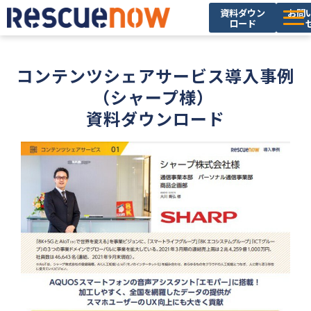
資料ダウン
お問
ロード
サービス
コンテンツシェアサービス導入事例
導入実績
（シャープ様） 
セミナー・イベント
資料ダウンロード
ブログ
お役立ち資料
ニュース
企業情報
採用情報