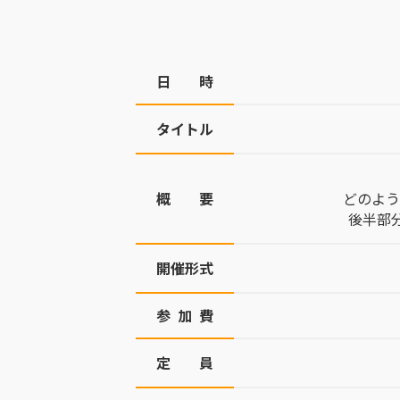
日 時
タイトル
概 要
どのよう
後半部分
開催形式
参 加 費
定 員