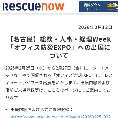
資料ダウン
お問
ロード
サービス
2026年2月12日
導入実績
【名古屋】総務・人事・経理Week
セミナー・イベント
「オフィス防災EXPO」への出展に
ブログ
ついて
お役立ち資料
2026年2月25日（水）から2月27日（金）に、ポートメ
ニュース
ッセなごやで開催される「オフィス防災EXPO」に、レス
キューナウがブース出展をいたします。出展内容および
企業情報
事前ご来場登録等は、こちらのページにてご案内してお
採用情報
ります。
出展内容および事前ご来場登録：
https://www.rescuenow.co.jp/event/20260225_022