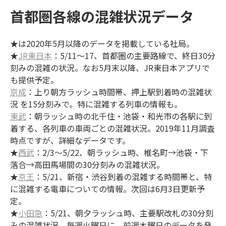
首都圏各線の混雑状況データ
★は2020年5月以降のデータを掲載している社局。
★
JR東日本
：5/11～17、首都圏の主要路線で、終日30分
刻みの混雑の状況。なお5月末以降、JR東日本アプリで
も提供予定。
京成
：上り朝方ラッシュ時間帯、押上駅到着時の混雑状
況 を15分刻みで。特に混雑する列車の情報も。
東武
：朝ラッシュ時の北千住・池袋・和光市の各駅に到
着する、各列車の車両ごとの混雑状況。2019年11月調査
時点ですが、詳細なデータです。
★
西武
：2/3～5/22、朝ラッシュ時、椎名町→池袋・下
落合→高田馬場間の30分刻みの混雑状況。
★
京王
：5/21、新宿・渋谷到着の混雑する時間帯と、特
に混雑する電車についての情報。次回は6月3日更新予
定。
★
小田急
：5/21、朝夕ラッシュ時、主要駅改札の30分刻
みの混雑状況。毎週火曜日に、前週木曜日のデータを発