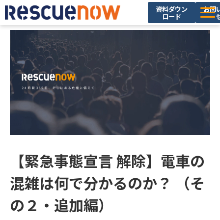
資料ダウン
お問
ロード
サービス
導入実績
セミナー・イベント
ブログ
お役立ち資料
ニュース
企業情報
【緊急事態宣言 解除】電車の
採用情報
混雑は何で分かるのか？ （そ
の２・追加編）