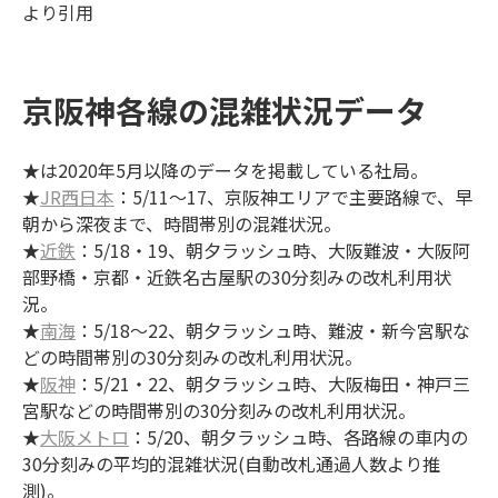
より引用
京阪神各線の混雑状況データ
★は2020年5月以降のデータを掲載している社局。
★
JR西日本
：5/11～17、京阪神エリアで主要路線で、早
朝から深夜まで、時間帯別の混雑状況。
★
近鉄
：5/18・19、朝夕ラッシュ時、大阪難波・大阪阿
部野橋・京都・近鉄名古屋駅の30分刻みの改札利用状
況。
​​​​​​​★
南海
：5/18～22、朝夕ラッシュ時、難波・新今宮駅な
どの時間帯別の30分刻みの改札利用状況。
★
阪神
：5/21・22、朝夕ラッシュ時、大阪梅田・神戸三
宮駅などの時間帯別の30分刻みの改札利用状況。
★
大阪メトロ
：5/20、朝夕ラッシュ時、各路線の車内の
30分刻みの平均的混雑状況(自動改札通過人数より推
測)。