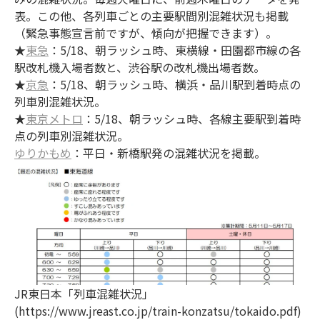
表。この他、各列車ごとの主要駅間別混雑状況も掲載
（緊急事態宣言前ですが、傾向が把握できます）。
★
東急
：5/18、朝ラッシュ時、東横線・田園都市線の各
駅改札機入場者数と、渋谷駅の改札機出場者数。
★
京急
：5/18、朝ラッシュ時、横浜・品川駅到着時点の
列車別混雑状況。
★
東京メトロ
：5/18、朝ラッシュ時、各線主要駅到着時
点の列車別混雑状況。
ゆりかもめ
：平日・新橋駅発の混雑状況を掲載。
JR東日本「列車混雑状況」
(https://www.jreast.co.jp/train-konzatsu/tokaido.pdf)