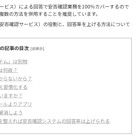
ービス）による回答で安否確認業務を100％カバーするので
複数の方法を併用することを推奨しています。
安否確認サービス）の役割と、回答率を上げる方法について
の記事の目次
[非表示]
テム」は別物
は何故？
からないから？
え習慣化する
いますか？
ールよりアプリ
解消しよう
を整えれば安否確認システムの回答率は上げられる