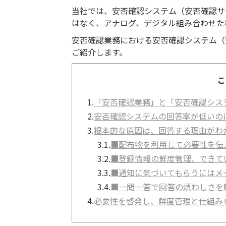
当社では、安否確認システム（安否確認サ
はなく、アナログ、デジタル組み合わせた
安否確認業務における安否確認システム（
ご紹介します。
こ
1.
「安否確認業務」と「安否確認シス
2.
安否確認システムの回答率が低いの
3.
根本的な原因は、回答する理由がわ
3.1.
■配布物を利用して必要性を伝
3.2.
■登録情報の鮮度管理、できて
3.3.
■通知に気づいてもらうにはメ
3.4.
■一問一答で回答の煩わしさを
4.
必要性を啓発し、鮮度管理と仕組み