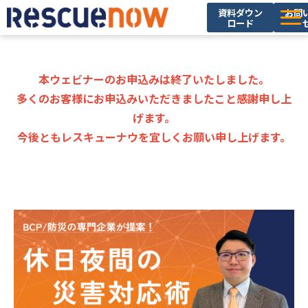
資料ダウン
お問
ロード
サービス
導入実績
本ウェビナーのお申込みは終了いたしました。
多くのお客様にお申込みいただきましたこと感謝申し上
セミナー・イベント
げます。
ブログ
今後ともレスキューナウを宜しくお願い申し上げます。
お役立ち資料
ニュース
企業情報
採用情報