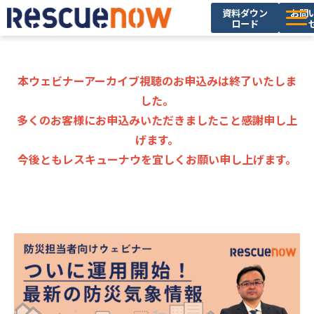
資料ダウン
お問
ロード
サービス
導入実績
本ウェビナーアーカイブ視聴のお申込みは終了いたしま
した。
セミナー・イベント
多くのお客様にお申込みいただきましたこと感謝申し上
ブログ
げます。
今後ともレスキューナウを宜しくお願い申し上げます。
お役立ち資料
ニュース
企業情報
採用情報