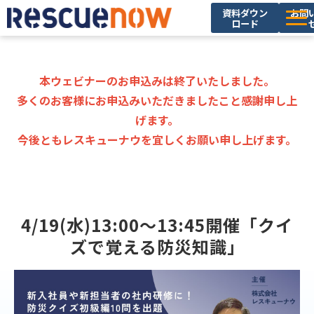
資料ダウン
お問
ロード
サービス
導入実績
本ウェビナーのお申込みは終了いたしました。
多くのお客様にお申込みいただきましたこと感謝申し上
セミナー・イベント
げます。
ブログ
今後ともレスキューナウを宜しくお願い申し上げます。
お役立ち資料
ニュース
企業情報
4/19(水)13:00～13:45開催「クイ
ズで覚える防災知識」
採用情報