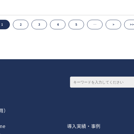
1
2
3
4
5
…
>
>>
専用）
me
導入実績・事例