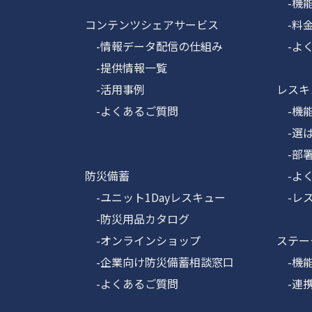
-機
コンテンツシェアサービス
-料
-情報データ配信の仕組み
-よく
-提供情報一覧
-活用事例
レスキュ
-よくあるご質問
-機能
-選ば
-部署
防災備蓄
-よく
-ユニット1Dayレスキュー
-レス
-防災用品カタログ
-オンラインショップ
ステータ
-企業向け防災備蓄相談窓口
-機
-よくあるご質問
-連携