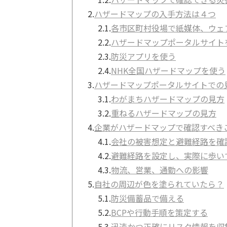
2.
ハザードマップの入手方法は４つ
2.1.
各市区町村役場で紙媒体、ウェ
2.2.
ハザードマップポータルサイト
2.3.
防災アプリを使う
2.4.
NHK全国ハザードマップを使う
3.
ハザードマップポータルサイトでの
3.1.
わがまちハザードマップの見方
3.2.
重ねるハザードマップの見方
4.
企業がハザードマップで確認すべき
4.1.
会社の被害想定と避難経路を確
4.2.
避難経路を設定し、実際に歩い
4.3.
物流、営業、通勤への影響
5.
自社の周辺が色を塗られていたら？
5.1.
防災備蓄品で備える
5.2.
BCPや行動手順を策定する
5.3.
迅速かつ正確にリスク情報を収