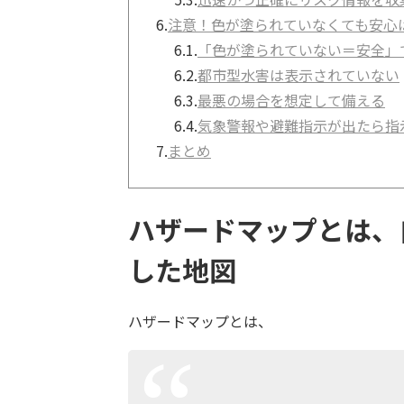
6.
注意！色が塗られていなくても安心
6.1.
「色が塗られていない＝安全」
6.2.
都市型水害は表示されていない
6.3.
最悪の場合を想定して備える
6.4.
気象警報や避難指示が出たら指
7.
まとめ
ハザードマップとは、
した地図
ハザードマップとは、