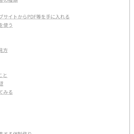
ブサイトからPDF等を手に入れる
を使う
見方
こと
認
てみる
集する体制作り