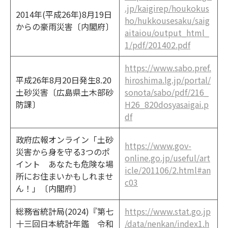
.jp/kaigirep/houkokus
2014年(平成26年)8月19日
ho/hukkousesaku/saig
からの豪雨災害〔内閣府〕
aitaiou/output_html_
1/pdf/201402.pdf
https://www.sabo.pref.
平成26年8月20日発生8.20
hiroshima.lg.jp/portal/
土砂災害〔広島県土木部砂
sonota/sabo/pdf/216_
防課〕
H26_820dosyasaigai.p
df
政府広報オンライン「土砂
https://www.gov-
災害から身を守る3つのポ
online.go.jp/useful/art
イント あなたも危険な場
icle/201106/2.html#an
所にお住まいかもしれませ
c03
ん！」〔内閣府〕
総務省統計局(2024)『第七
https://www.stat.go.jp
十三回日本統計年鑑 令和
/data/nenkan/index1.h