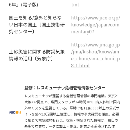
6年』(電子版)
tml
国土を知る/意外と知らな
https://www.jice.or.jp/
い日本の国土〔国土技術研
knowledge/japan/com
究センター〕
mentary07
https://www.jma.go.jp
土砂災害に関する防災気象
/jma/kishou/know/am
情報の活用〔気象庁〕
e_chuui/ame_chuui_p
8-1.html
監修：レスキューナウ危機管理情報センター
レスキューナウが運営する危機管理情報の専門組織。東京と
大阪の2拠点で、専門スタッフが24時間365日有人体制で国内
外のリスクを監視している。平時でも1日に600以上の公式サ
イトを延べ10万回以上確認し、情報の事実確認を徹底。必要
に応じて電話取材も行う。収集・検証された情報は、独自の
基準で均質なデータに加工・整理。創業から蓄積された体