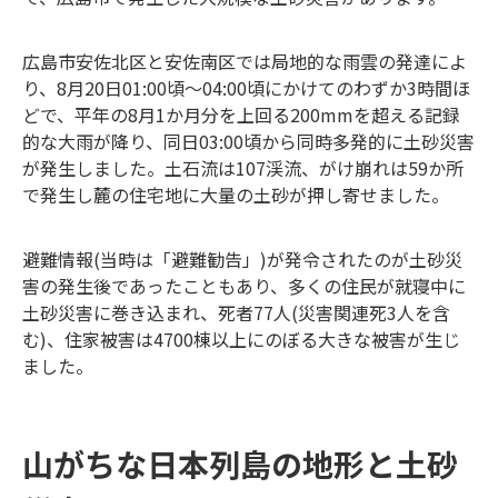
広島市安佐北区と安佐南区では局地的な雨雲の発達によ
り、8月20日01:00頃～04:00頃にかけてのわずか3時間ほ
どで、平年の8月1か月分を上回る200mmを超える記録
的な大雨が降り、同日03:00頃から同時多発的に土砂災害
が発生しました。土石流は107渓流、がけ崩れは59か所
で発生し麓の住宅地に大量の土砂が押し寄せました。
避難情報(当時は「避難勧告」)が発令されたのが土砂災
害の発生後であったこともあり、多くの住民が就寝中に
土砂災害に巻き込まれ、死者77人(災害関連死3人を含
む)、住家被害は4700棟以上にのぼる大きな被害が生じ
ました。
山がちな日本列島の地形と土砂