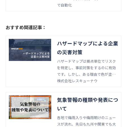
オートメーションサービス「imatom
で自動化
e」。
おすすめ関連記事：
ハザードマップによる企業
の災害対策
ハザードマップは拠点単位でリスク
を特定し、事前対策をするのに有効
です。しかし、ある理由で色が塗ら
れていなかったり、水防法で追加さ
株式会社レスキューナウ
れた対象河川がまだ未反映だったり
します。そこで、企業がハザードマ
気象警報の種類や発表につ
ップを目安に行うべき災害対策をま
とめました。
いて
各地で梅雨入りや梅雨明けのニュー
スが流れ、先日も九州や関東でも大