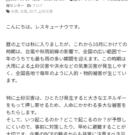
報センター
ブログ
水害
台風
BCP
土砂災害
こんにちは。レスキューナウです。
暦の上では秋に入りましたが、これから10月にかけての
時期は、台風や秋雨前線の影響で、全国の広い範囲で一
年のうちでも最も雨の多い期間を迎えます。この時期は
大雨による土砂災害や洪水などの気象災害が発生しやす
く、全国各地で毎年のように人的・物的被害が生じてい
ます。
特に土砂災害は、ひとたび発生すると大きなエネルギー
をもって押し寄せるため、人命にかかわる多大な被害を
もたらします。
そして、いつ起こるのか？どこで起こるのか？が予想し
にくいので、事前に対策したり、早めに避難することが
大切です。企業のBCPの観点からも非常に注意すべき災