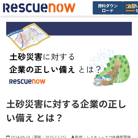
資料ダウン
お問
ロード
サービス
導入実績
セミナー・イベント
ブログ
お役立ち資料
ニュース
企業情報
土砂災害に対する企業の正し
採用情報
い備え とは？
2024-09-18
（更新：
2025-12-15
）
監修：レスキューナウ危機管理情