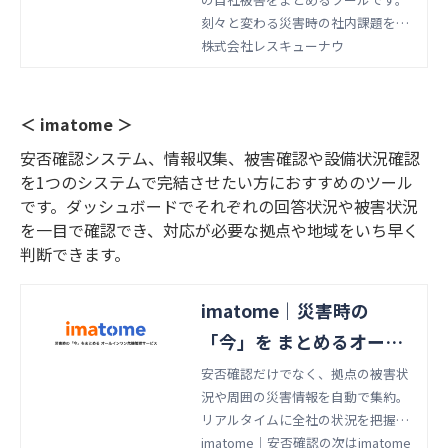
刻々と変わる災害時の社内課題を迅
速かつ正確に捉えます。
株式会社レスキューナウ
＜ imatome ＞
安否確認システム、情報収集、被害確認や設備状況確認
を1つのシステムで完結させたい方におすすめのツール
です。ダッシュボードでそれぞれの回答状況や被害状況
を一目で確認でき、対応が必要な拠点や地域をいち早く
判断できます。
imatome｜災害時の
「今」を まとめるオール
インワン 危機管理サービ
安否確認だけでなく、拠点の被害状
況や周囲の災害情報を自動で集約。
ス
リアルタイムに全社の状況を把握
し、迅速な意思決定を支援するBCP
imatome｜安否確認の次はimatome