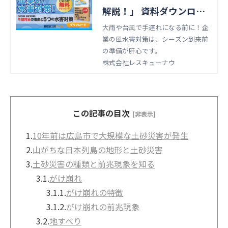
解説！」 資料ダウンロー
ド
大雨や台風で手遅れになる前に！企
業の風水害対策は、シーズン到来前
の準備が肝心です。
株式会社レスキューナウ
この記事の目次
[非表示]
1.
10年前は広島市で大規模な土砂災害が発生
2.
山がちな日本列島の地形と土砂災害
3.
土砂災害の種類と前兆現象を知る
3.1.
がけ崩れ
3.1.1.
がけ崩れの特徴
3.1.2.
がけ崩れの前兆現象
3.2.
地すべり