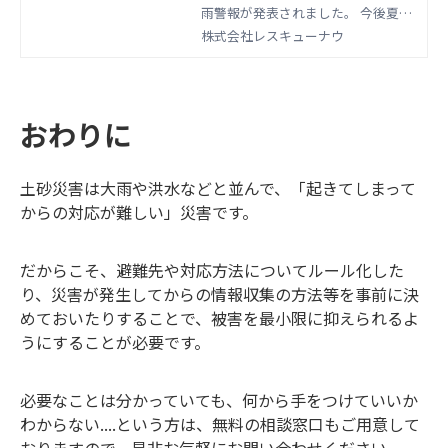
雨警報が発表されました。 今後夏か
ら秋にかけて、大雨や台風等で気象
株式会社レスキューナウ
警報を目にする機会もさらに増えて
くるかと思います。 今回はその気象
警報について、どういった種類があ
おわりに
るのか？ 発表された場合はどうい
った対処が必要なのか？ を解説し
ていきます。
土砂災害は大雨や洪水などと並んで、「起きてしまって
からの対応が難しい」災害です。
だからこそ、避難先や対応方法についてルール化した
り、災害が発生してからの情報収集の方法等を事前に決
めておいたりすることで、被害を最小限に抑えられるよ
うにすることが必要です。
必要なことは分かっていても、何から手をつけていいか
わからない....という方は、無料の相談窓口もご用意して
おりますので、是非お気軽にお問い合わせください。