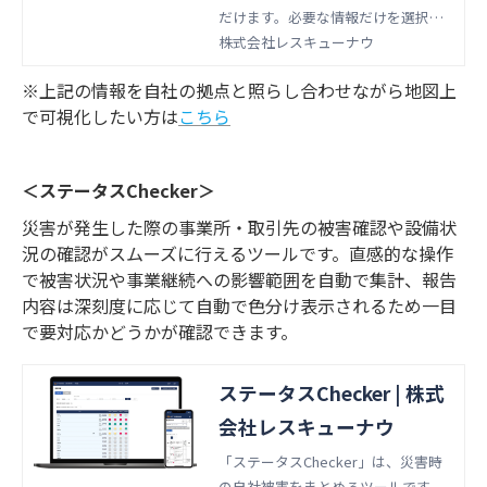
だけます。必要な情報だけを選択
し、アラートメールを受信すること
株式会社レスキューナウ
も可能です。
※上記の情報を自社の拠点と照らし合わせながら地図上
で可視化したい方は
こちら
＜ステータスChecker＞
災害が発生した際の事業所・取引先の被害確認や設備状
況の確認がスムーズに行えるツールです。直感的な操作
で被害状況や事業継続への影響範囲を自動で集計、報告
内容は深刻度に応じて自動で色分け表示されるため一目
で要対応かどうかが確認できます。
ステータスChecker | 株式
会社レスキューナウ
「ステータスChecker」は、災害時
の自社被害をまとめるツールです。