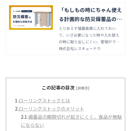
「もしもの時にちゃん使え
る計画的な防災備蓄品の保
管方法」 資料ダウンロー
とりあえず備蓄倉庫に入れておい
て、いざ必要になった時や入れ替え
ド
の時に取り出しにくい、管理ができ
ていない…なんてことはありません
株式会社レスキューナウ
か？ここでは、使用時や入れ替え時
を見据えた防災備蓄品の上手な保管
場所の選定、保管方法をご紹介しま
す。
この記事の目次
[非表示]
1.
ローリングストックとは
2.
ローリングストックのメリット
2.1.
備蓄品の期限切れが起きにくく、食品が無駄
にならない