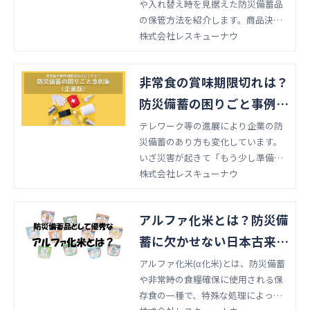
や入れ替え時を見据えた防災備蓄品
の保管方法を紹介します。商品決定
後にも準備すること…意外とたくさ
株式会社レスキューナウ
んありますよ！
非常食の賞味期限切れは？
防災備蓄の困りごと事例集
（企業版）
テレワーク等の進展により企業の防
災備蓄のあり方も変化しています。
いざ災害が起きて「もう少し準備し
ていれば」「これがなくて困った」
株式会社レスキューナウ
というお話もよく伺います。この記
事ではレスキューナウに寄せられた
アルファ化米とは？防災備
防災備蓄品のお困り事を事例集とし
てまとめました。
蓄に欠かせない日本古来の
保存食！
アルファ化米(α化米)とは、防災備蓄
や非常時の食糧確保に使用される保
存食の一種で、特殊な処理によって