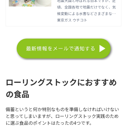
全ですか?～【東京ガス都
地震大国と呼ばれる日本ですが、近
頃、全国各地で地震だけでなく、気
市生活研究所】 | 東京ガス
候変動による水害などさまざまな災
ウチコト
害が頻発しています。いつどこで災
東京ガス ウチコト
害が起こるか分からない中、どう備
えておくべきか考えることは大切で
す。今回は災害の備えについて、東
京ガス都市生活研究所の調査と非常
時に備えておきたいカセットボンベ
の量を検証した調理実験の結果をご
紹介します。
ローリングストックにおすすめ
の食品
備蓄というと何か特別なものを準備しなければいけない
と思ってしまいますが、ローリングストック実践のため
に選ぶ食品のポイントはたったの4つです。