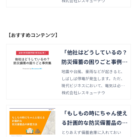
長期保存が可能なお米です。非常に
株式会社レスキューナウ
軽量でコンパクトなため災害時やア
ウトドアでの利用に適しているアル
ファ化米の作り方や使い方をご紹介
します。
【おすすめコンテンツ】
「他社はどうしているの？
防災備蓄の困りごと事例
集」 資料ダウンロード
地震や台風、豪雨などが起きると、
しばしば停電が発生します。ただ、
現代ビジネスにおいて、電気は必要
不可欠なリソースです。そこで、
株式会社レスキューナウ
「企業は、何日間の停電を想定して
おくべきか」について、過去の災害
「もしもの時にちゃん使え
を例にご紹介しています。また、南
海トラフ地震や首都直下型地震にお
る計画的な防災備蓄品の保
ける停電予測もご紹介しています。
管方法」 資料ダウンロー
とりあえず備蓄倉庫に入れておい