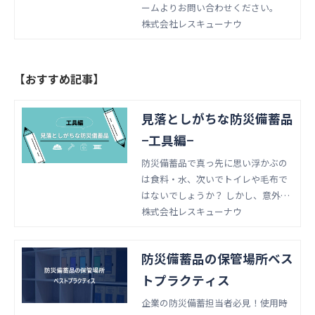
ームよりお問い合わせください。
株式会社レスキューナウ
【おすすめ記事】
見落としがちな防災備蓄品
−工具編−
防災備蓄品で真っ先に思い浮かぶの
は食料・水、次いでトイレや毛布で
はないでしょうか？ しかし、意外と
見落としがちなのが工具類です。 こ
株式会社レスキューナウ
の記事では、食料・水・トイレ・毛
布以外に備えるべき防災備蓄品は何
防災備蓄品の保管場所ベス
か、紹介します。
トプラクティス
企業の防災備蓄担当者必見！使用時