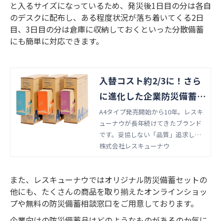
と入るサイズになっているため、発災後1日目の分は各自
のデスクに配布し、ある程度状況が落ち着いてくる2日
目、3日目の分は倉庫に収納しておくといった分散備蓄
にも簡単に対応できます。
入替コスト約2/3に！さら
に進化した企業防災備蓄 |
株式会社レスキューナウ
A4タイプ発売開始から10年。レスキ
ューナウが長年続けてきたブランド
です。妥協しない「品質」追求して
きた「利便性」— こだわりの防災
株式会社レスキューナウ
緊急キット。社員一人あたり必要最
低限１日分の食料や生活用品をコン
また、レスキューナウではオリジナル防災備蓄セットの
パクトな箱に。１つのパッケージに
他にも、たくさんの商品を取り揃えたオンラインショッ
有効期限の有・無を分けて収納。５
プや無料の防災備蓄相談窓口をご用意しております。
年後は期限のある箱だけの購入で、
コストを約2/3に削減！
企業向けの防災備蓄品はどのようなものがあるのか気に