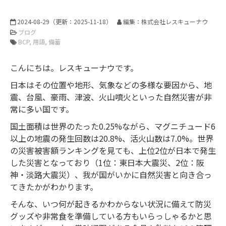
2024-08-29
（更新：
2025-11-18
）
編集：株式会社レスキューナウ
ブログ
BCP
用語
備蓄
こんにちは。レスキューナウです。
日本はその位置や地形、気象などの多様な要因から、地
震、台風、豪雨、津波、火山噴火といった自然災害が非
常に多い国です。
国土面積は世界のたった0.25%ながら、マグニチュード6
以上の地震の発生回数は20.8%、活火山数は7.0%。世界
の災害被害額ランキングを見ても、上位2位が日本で発生
した災害となっており（1位：東日本大震災、2位：阪
神・淡路大震災）、我が国がいかに自然災害と向き合っ
てきたかがわかります。
そんな、いつ何が起きるかわからない状況に備えて防災
グッズや非常食を準備している方もいらっしゃるかと思