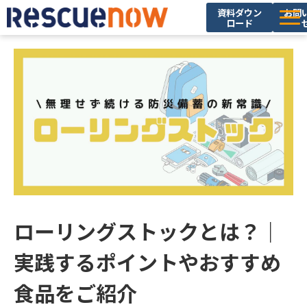
資料ダウン
お問
ロード
サービス
導入実績
セミナー・イベント
ブログ
お役立ち資料
ニュース
企業情報
ローリングストックとは？｜
採用情報
実践するポイントやおすすめ
食品をご紹介