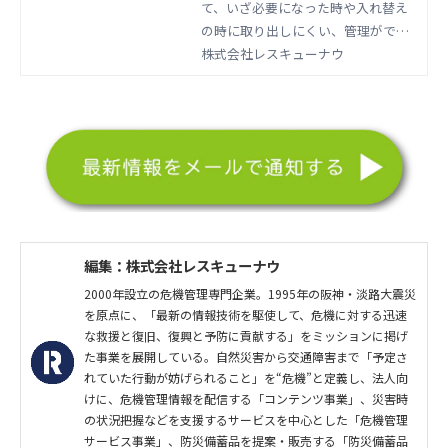
て、いざ必要になった時や入れ替え
ド
の時に取り出しにくい、管理ができ
ていない…なんてことはありません
株式会社レスキューナウ
か？ここでは、使用時や入れ替え時
を見据えた防災備蓄品の上手な保管
場所の選定、保管方法をご紹介しま
す。
編集：株式会社レスキューナウ
2000年設立の危機管理専門企業。1995年の阪神・淡路大震災
を原点に、「最新の情報技術を駆使して、危機に対する迅速
な救援と復旧、復興と予防に貢献する」をミッションに掲げ
た事業を展開している。自然災害から交通障害まで「予定さ
れていた行動が妨げられること」を“危機”と定義し、法人向
けに、危機管理情報を配信する「コンテンツ事業」、災害時
の状況把握などを支援するサービスを中心とした「危機管理
サービス事業」、防災備蓄品を提案・販売する「防災備蓄品