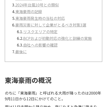
3.
2024年台風10号との類似
4.
東海豪雨の記録
5.
東海豪雨発生時の当社の対応
6.
豪雨災害に対して企業がとるべき対策3選
6.1.
リスクエリアの特定
6.2.
BCPおよび初動対応の強化と訓練の実施
6.3.
自社への影響の確認
7.
最後に
東海豪雨の概況
のちに「東海豪雨」と呼ばれる大雨が降ったのは2000年
9月11日から12日にかけてのこと。
雨は11日未明から降り始め、夜になると急激に強まり、