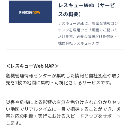
レスキューWeb（サービ
スの概要）
レスキューWebは、豊富な情報コン
テンツを専用ウェブ画面でご覧いた
だけます。必要な情報だけを選択
し、アラートメールを受信すること
株式会社レスキューナウ
も可能です。
＜レスキューWeb MAP＞
危機管理情報センターが集約した情報と自社拠点や取引
先を1枚の地図に集約・可視化させるサービスです。
災害や危機による影響の有無を色分けされた分かりやす
い地図でリアルタイムに一目で把握することができ、災
害対応の判断・実行におけるスピードアップをサポート
します。