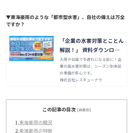
▼東海豪雨のような「都市型水害」、自社の備えは万全
ですか？
「企業の水害対策とことん
解説！」 資料ダウンロー
ド
大雨や台風で手遅れになる前に！企
業の風水害対策は、シーズン到来前
の準備が肝心です。
株式会社レスキューナウ
この記事の目次
[非表示]
1.
東海豪雨の概況
2.
東海豪雨の特徴