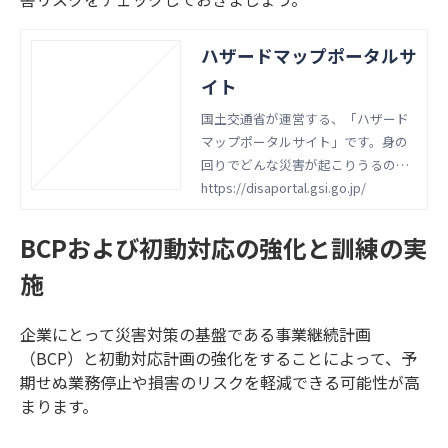
ハザードマップポータルサ
イト
国土交通省が運営する、「ハザード
マップポータルサイト」です。身の
回りでどんな災害が起こりうるの
か、調べることができます。
https://disaportal.gsi.go.jp/
BCPおよび初動対応の強化と訓練の実
施
企業にとって災害対策の基盤である事業継続計画
（BCP）と初動対応計画の強化をすることによって、予
期せぬ業務停止や損害のリスクを軽減できる可能性が高
まります。