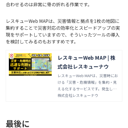
合わせるのは非常に骨の折れる作業です。
レスキューWeb MAPは、災害情報と拠点を1枚の地図に
集約することで災害対応の効率化とスピードアップの実
現をサポートしていますので、そういったツールの導入
を検討してみるのもおすすめです。
レスキューWeb MAP | 株
式会社レスキューナウ
レスキューWeb MAPは、災害時にお
ける「災害・危機情報」を集約・見
える化するサービスです。発生した
災害や危機が自社に影響するのか、
株式会社レスキューナウ
一目で分かります。ごく僅かな時間
で、発生エリアと自社関係先を突き
合わせ、対象の抽出が可能です。
最後に