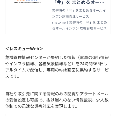
「今」を まとめるオール
インワン 危機管理サービ
災害時の「今」をまとめるオールイ
ンワン危機管理サービス
ス
imatome｜災害時の「今」を まとめ
るオールインワン 危機管理サービス
＜レスキューWeb＞
危機管理情報センターが集約した情報（電車の運行情報
やインフラ情報、各種気象情報など）を24時間365日リ
アルタイムで配信し、専用のweb画面に集約するサービ
スです。
自社や取引先に関する情報のみの閲覧やアラートメール
の受信設定も可能で、抜け漏れのない情報監視、少人数
体制での迅速な災害対応を実現します。