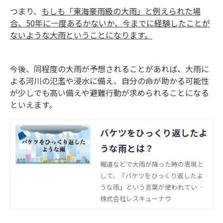
つまり、
もしも「東海豪雨級の大雨」と例えられた場
合、50年に一度あるかないか、今までに経験したことが
ないような大雨ということになります。
今後、同程度の大雨が予想されることがあれば、大雨に
よる河川の氾濫や浸水に備え、自分の命が助かる可能性
が少しでも高い備えや避難行動が求められることになる
といえます。
バケツをひっくり返したよ
うな雨とは？
報道などで大雨が降った時の表現と
して、『バケツをひっくり返したよ
うな雨』という言葉が使われている
のを見聞きすることがありますが、
株式会社レスキューナウ
このような「雨の強さと降り方」の
表現にはどのような種類や定義があ