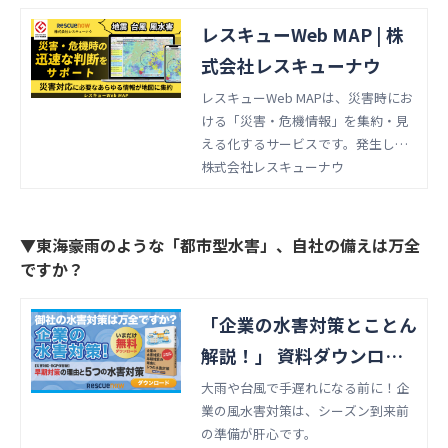
レスキューWeb MAP | 株
式会社レスキューナウ
レスキューWeb MAPは、災害時にお
ける「災害・危機情報」を集約・見
える化するサービスです。発生した
災害や危機が自社に影響するのか、
株式会社レスキューナウ
一目で分かります。ごく僅かな時間
で、発生エリアと自社関係先を突き
合わせ、対象の抽出が可能です。
▼東海豪雨のような「都市型水害」、自社の備えは万全
ですか？
「企業の水害対策とことん
解説！」 資料ダウンロー
ド
大雨や台風で手遅れになる前に！企
業の風水害対策は、シーズン到来前
の準備が肝心です。