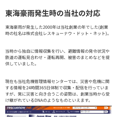
るのでしょうか？ 今回のブログでは
東海豪雨発生時の当社の対応
報道でよく耳にする表現について解
説します。
東海豪雨が発生した2000年は当社創業の年でした(創業
時の社名は株式会社レスキューナウ・ドット・ネット)。
当時から独自に情報収集を行い、避難情報の発令状況や
鉄道の運転見合わせ・運転再開、被害のまとめなどを提
供していました。
現在も当社危機管理情報センターでは、災害や危機に関
する情報を24時間365日体制で収集・配信を行っていま
すが、常に災害と向き合うこの姿勢は、創業当時から受
け継がれているDNAのようなものといえます。