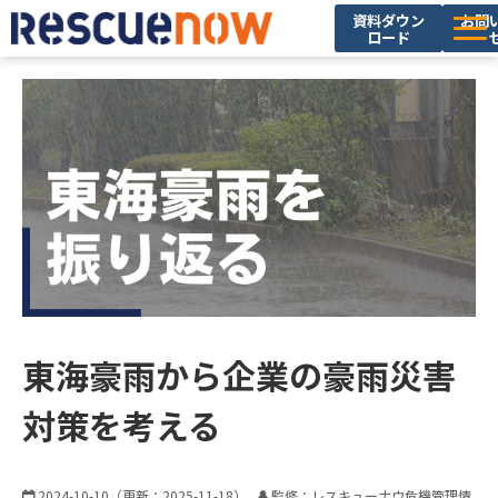
資料ダウン
お問
ロード
サービス
導入実績
セミナー・イベント
ブログ
お役立ち資料
ニュース
企業情報
東海豪雨から企業の豪雨災害
採用情報
対策を考える
2024-10-10
（更新：
2025-11-18
）
監修：レスキューナウ危機管理情