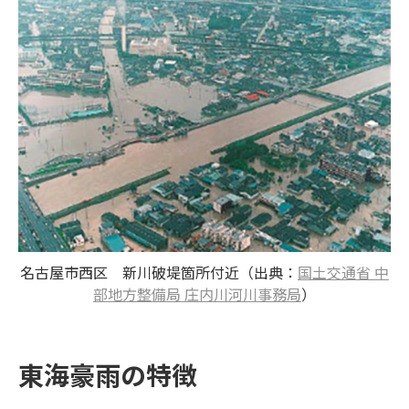
名古屋市西区 新川破堤箇所付近（出典：
国土交通省 中
部地方整備局 庄内川河川事務局
）
東海豪雨の特徴