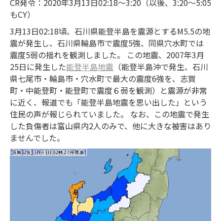
CR発令：2020年3月13日02:18～3:20（以後、3:20～5:05
もCY）
3月13日02:18頃、石川県能登半島を震源とするM5.5の地
震が発生し、石川県輪島市で震度5強、同県穴水町では
震度5弱の揺れを観測しました。 この地震、2007年3月
25日に発生した
能登半島地震
（能登半島沖で発生、石川
県七尾市・輪島市・穴水町で最大の震度6強を、志賀
町・中能登町・能登町で震度６弱を観測）と震源が非常
に近く、報道でも「能登半島地震を思い出した」という
住民の声が報じられていました。 なお、この地震で発生
した負傷者は富山県内2人のみで、他に大きな被害はあり
ませんでした。