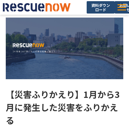
資料ダウン
お問
ロード
サービス
導入実績
セミナー・イベント
ブログ
お役立ち資料
ニュース
企業情報
【災害ふりかえり】1月から3
採用情報
月に発生した災害をふりかえ
る