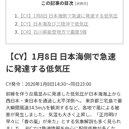
この記事の目次
[非表示]
1.
【CY】1月8日 日本海側で急速に発達する低気圧
2.
【CY】日本海及び三陸沖で低気圧
3.
【CR】石川県能登地方で震度5強
【CY】1月8日 日本海側で急速
に発達する低気圧
CY発令：2020年1月8日14:30～同日23:00
前線を伴う台風並みに発達した低気圧が日本海海上から
西日本・東日本を通過し太平洋側へ。 東京都三宅島で最
大瞬間風速34.5m/sを観測するなど、各地で風による被
害が発生しました。 気温も大きく上昇し、「正月明け
早々に「春の嵐」が来た」とする気象解説も多く見られ
ました。 RICでは鉄道情報を中心に配信
件数が多くな