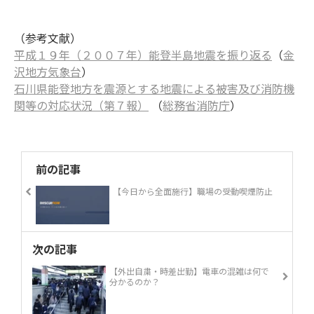
（参考文献）
平成１９年（２００７年）能登半島地震を振り返る
（
金
沢地方気象台
）
石川県能登地方を震源とする地震による被害及び消防機
関等の対応状況（第７報）
（
総務省消防庁
）
前の記事
【今日から全面施行】職場の受動喫煙防止
次の記事
【外出自粛・時差出勤】電車の混雑は何で
分かるのか？