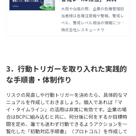
ウンロード
大雨や台風の際、企業の危機管理担
当者様は各種注意報や警報、警戒レ
ベル、警戒レベル相当の情報につい
て確認することもあるかと思いま
株式会社レスキューナウ
す。 一方で、情報の細かい区分や発
表前後の動きについて、正しく理解
できている方はあまり多くないかも
しれません。 この資料では、そんな
少し理解しづらい「気象警報」や
3．行動トリガーを取り入れた実践的
「警戒レベル相当」の情報につい
な手順書・体制作り
て、台風に関する情報を交えながら
ご紹介します。
リスクの見直しや行動トリガーを決めたら、具体的なマ
ニュアルを作成しておきましょう。個人であれば「マ
イ・タイムライン」の活用は非常に有効です。企業の場
合はBCPに組み込むと共に、何分後に何をするか目標時
間を定め、誰でも迷わず行動できるようアクションを一
覧化した「初動対応手順書」（プロトコル）を作成して