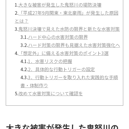
1.
大きな被害が発生した鬼怒川の堤防決壊
2.
「平成27年9月関東・東北豪雨」が発生した原因
とは？
3.
鬼怒川決壊で見えた水防の限界と新たな水害対策
3.1.
ハード中心の水害対策の限界
3.2.
ハード対策の限界も見据えた水害対策強化へ
4.
「想定外」に備える水害対策のポイント3選
4.1.
1．水害リスクの把握
4.2.
2．具体的な行動トリガーの設定
4.3.
3．行動トリガーを取り入れた実践的な手順
書・体制作り
5.
改めて水害対策について確認を
大きな被害が発生した鬼怒川の