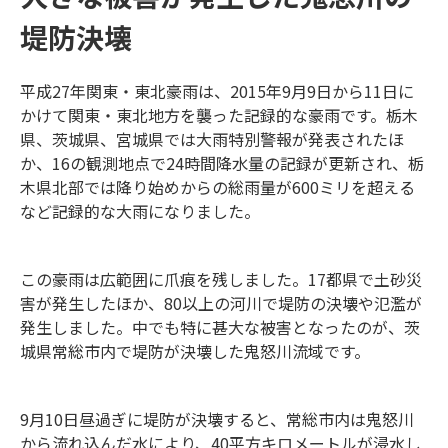
堤防決壊
平成27年関東・東北豪雨は、2015年9月9日から11日に
かけて関東・東北地方を襲った記録的な豪雨です。栃木
県、茨城県、宮城県では大雨特別警報が発表されたほ
か、16の観測地点で24時間降水量の記録が更新され、栃
木県北部では降り始めからの総雨量が600ミリを超える
など記録的な大雨になりました。
この豪雨は広範囲に爪痕を残しました。17都県で土砂災
害が発生したほか、80以上の河川で堤防の決壊や氾濫が
発生しました。中でも特に甚大な被害となったのが、茨
城県常総市内で堤防が決壊した鬼怒川流域です。
9月10日昼過ぎに堤防が決壊すると、常総市内は鬼怒川
から流れ込んだ水により、40平方キロメートルが浸水し