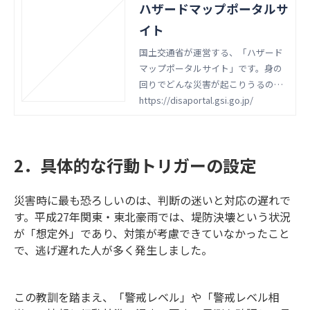
ハザードマップポータルサ
イト
国土交通省が運営する、「ハザード
マップポータルサイト」です。身の
回りでどんな災害が起こりうるの
か、調べることができます。
https://disaportal.gsi.go.jp/
2．具体的な行動トリガーの設定
災害時に最も恐ろしいのは、判断の迷いと対応の遅れで
す。平成27年関東・東北豪雨では、堤防決壊という状況
が「想定外」であり、対策が考慮できていなかったこと
で、逃げ遅れた人が多く発生しました。
この教訓を踏まえ、「警戒レベル」や「警戒レベル相