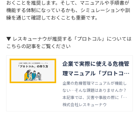
おくことを推奨します。そして、マニュアルや手順書が
機能する体制になっているかも、シミュレーションや訓
練を通じて確認しておくことも重要です。
▼ レスキューナウが推奨する「プロトコル」については
こちらの記事をご覧ください
企業で実際に使える危機管
理マニュアル「プロトコ
ル」の作り方
企業の危機管理マニュアルが機能し
ない…そんな課題はありませんか？
本記事では、災害や事故の際に「誰
が・いつまでに・何をするか」を定
株式会社レスキューナウ
めた初動対応手順書「プロトコル」
の考え方と、具体的な作成ステップ
を解説します。