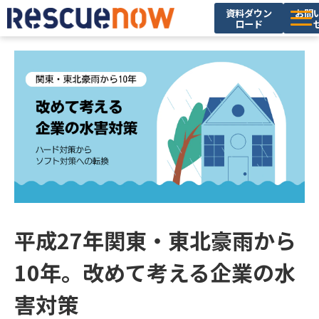
資料ダウン
お問
ロード
サービス
導入実績
セミナー・イベント
ブログ
お役立ち資料
ニュース
企業情報
平成27年関東・東北豪雨から
採用情報
10年。改めて考える企業の水
害対策