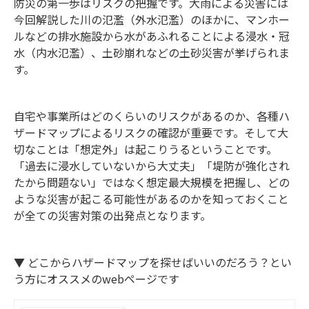
防災の第一歩はリスクの把握です。大雨による災害には
今回解説した川の氾濫（外水氾濫）のほかに、マンホー
ルなどの排水施設から水があふれることによる浸水・冠
水（内水氾濫）、土砂崩れなどの土砂災害が挙げられま
す。
自宅や事業所はどのくらいのリスクがあるのか、各種ハ
ザードマップによるリスクの確認が重要です。そして大
切なことは「想定外」は起こりうるということです。
「過去に浸水していないから大丈夫」「堤防が強化され
たから問題ない」ではなく想定最大規模を把握し、どの
ような災害が起こる可能性があるのかを知っておくこと
が全ての災害対策の出発点となります。
▼ どこからハザードマップを探せばいいのだろう？とい
う方にオススメのwebページです